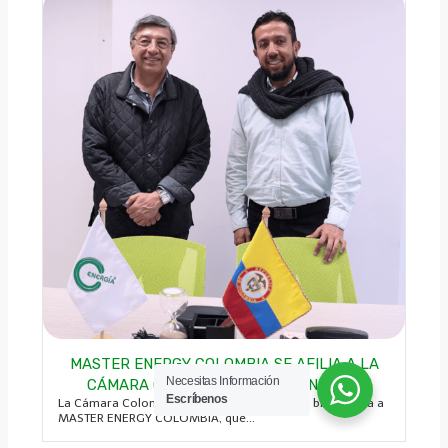
MASTER ENERGY COLOMBIA SE AFILIA A LA
Necesitas Información
CÁMARA COLOMBIANA DE LA ENERGÍA
Escríbenos
La Cámara Colombiana de la Energía le da la bienvenida a
MASTER ENERGY COLOMBIA, que...