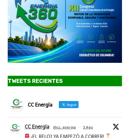
TWEETS RECIENTES
CC Energía
Seguir
CC Energía
@cc_energia
·
3 Ago
¡EL RELOJ YA EMPEZÓ A CORRER!