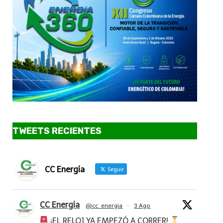
TWEETS RECIENTES
CC Energía
Seguir
CC Energía
@cc_energia
·
3 Ago
¡EL RELOJ YA EMPEZÓ A CORRER!