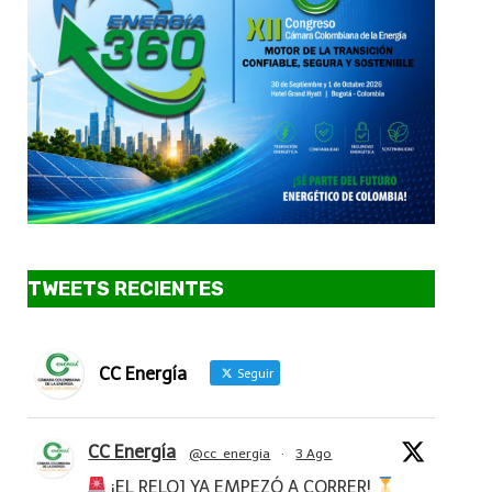
TWEETS RECIENTES
CC Energía
Seguir
CC Energía
@cc_energia
·
3 Ago
¡EL RELOJ YA EMPEZÓ A CORRER!