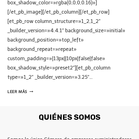
box_shadow_color=»rgba(0,0,0,0.16)»]
[/et_pb_image][/et_pb_column][/et_pb_row]
[et_pb_row column_structure=»1_2,1_2″
_builder_version=»4.4.1″ background_size=»initial»
background_position=»top_left»
background_repeat=»repeat»
custom_padding=»|13px||10px|false|false»
box_shadow_style=»preset2″][et_pb_column
type=»1_2″ _builder_version=»3.25″…
LEER MÁS
QUIÉNES SOMOS