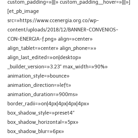
custom_padding=»|||» custom_padding__hover=»|||»]
[et_pb_image
src=»https://www.ccenergia.org.co/wp-
content/uploads/2018/12/BANNER-CONVENIOS-
CON-ENERGIA-f.png» align=»center»
align_tablet=»center» align_phone=»»
align_last_edited=»on|desktop»
_builder_version=»3.23″ max_width=»90%»
animation_style=»bounce»
animation_direction=»left»
animation_duration=»900ms»
border_radii=»on|4px|4px|4px|4px»
box_shadow_style=»preset4″
box_shadow_horizontal=»5px»
box_shadow_blur=»6px»