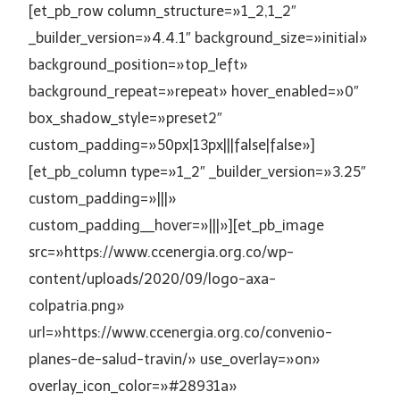
[et_pb_row column_structure=»1_2,1_2″
_builder_version=»4.4.1″ background_size=»initial»
background_position=»top_left»
background_repeat=»repeat» hover_enabled=»0″
box_shadow_style=»preset2″
custom_padding=»50px|13px|||false|false»]
[et_pb_column type=»1_2″ _builder_version=»3.25″
custom_padding=»|||»
custom_padding__hover=»|||»][et_pb_image
src=»https://www.ccenergia.org.co/wp-
content/uploads/2020/09/logo-axa-
colpatria.png»
url=»https://www.ccenergia.org.co/convenio-
planes-de-salud-travin/» use_overlay=»on»
overlay_icon_color=»#28931a»