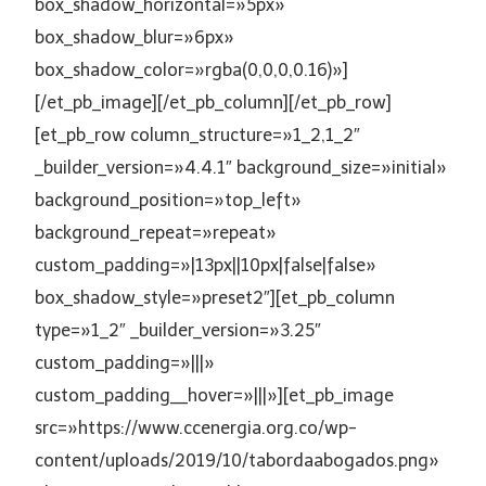
box_shadow_horizontal=»5px»
box_shadow_blur=»6px»
box_shadow_color=»rgba(0,0,0,0.16)»]
[/et_pb_image][/et_pb_column][/et_pb_row]
[et_pb_row column_structure=»1_2,1_2″
_builder_version=»4.4.1″ background_size=»initial»
background_position=»top_left»
background_repeat=»repeat»
custom_padding=»|13px||10px|false|false»
box_shadow_style=»preset2″][et_pb_column
type=»1_2″ _builder_version=»3.25″
custom_padding=»|||»
custom_padding__hover=»|||»][et_pb_image
src=»https://www.ccenergia.org.co/wp-
content/uploads/2019/10/tabordaabogados.png»