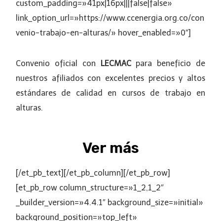
custom_padding=»41px|16px|||false|false»
link_option_url=»https://www.ccenergia.org.co/con
venio-trabajo-en-alturas/» hover_enabled=»0″]
Convenio oficial con
LECMAC
para beneficio de
nuestros afiliados con excelentes precios y altos
estándares de calidad
en cursos de trabajo en
alturas.
Ver más
[/et_pb_text][/et_pb_column][/et_pb_row]
[et_pb_row column_structure=»1_2,1_2″
_builder_version=»4.4.1″ background_size=»initial»
background_position=»top_left»