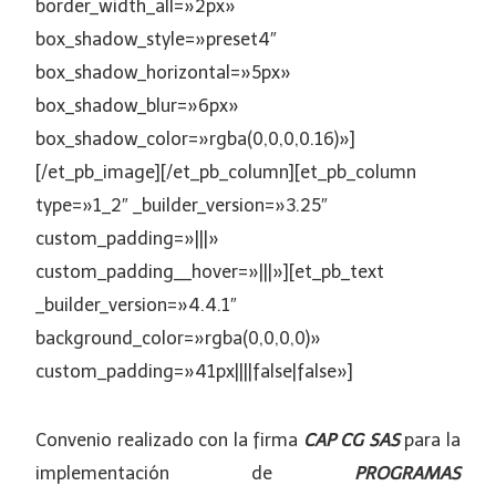
border_width_all=»2px»
box_shadow_style=»preset4″
box_shadow_horizontal=»5px»
box_shadow_blur=»6px»
box_shadow_color=»rgba(0,0,0,0.16)»]
[/et_pb_image][/et_pb_column][et_pb_column
type=»1_2″ _builder_version=»3.25″
custom_padding=»|||»
custom_padding__hover=»|||»][et_pb_text
_builder_version=»4.4.1″
background_color=»rgba(0,0,0,0)»
custom_padding=»41px||||false|false»]
Convenio
realizado con la firma
CAP CG SAS
para la
implementación de
PROGRAMAS