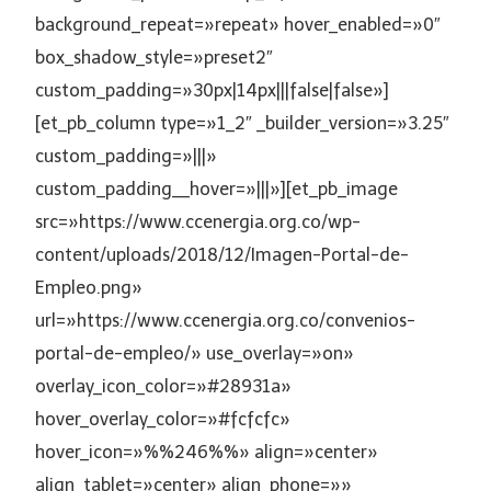
background_repeat=»repeat» hover_enabled=»0″
box_shadow_style=»preset2″
custom_padding=»30px|14px|||false|false»]
[et_pb_column type=»1_2″ _builder_version=»3.25″
custom_padding=»|||»
custom_padding__hover=»|||»][et_pb_image
src=»https://www.ccenergia.org.co/wp-
content/uploads/2018/12/Imagen-Portal-de-
Empleo.png»
url=»https://www.ccenergia.org.co/convenios-
portal-de-empleo/» use_overlay=»on»
overlay_icon_color=»#28931a»
hover_overlay_color=»#fcfcfc»
hover_icon=»%%246%%» align=»center»
align_tablet=»center» align_phone=»»