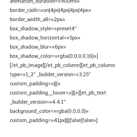
animation_duration=»900ms»
border_radii=»on|4px|4px|4px|4px»
border_width_all=»2px»
box_shadow_style=»preset4″
box_shadow_horizontal=»5px»
box_shadow_blur=»6px»
box_shadow_color=»rgba(0,0,0,0.16)»]
[/et_pb_image][/et_pb_column][et_pb_column
type=»1_2″ _builder_version=»3.25″
custom_padding=»|||»
custom_padding__hover=»|||»][et_pb_text
_builder_version=»4.4.1″
background_color=»rgba(0,0,0,0)»
custom_padding=»41px||||false|false»]