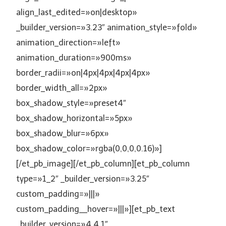
align_last_edited=»on|desktop»
_builder_version=»3.23″ animation_style=»fold»
animation_direction=»left»
animation_duration=»900ms»
border_radii=»on|4px|4px|4px|4px»
border_width_all=»2px»
box_shadow_style=»preset4″
box_shadow_horizontal=»5px»
box_shadow_blur=»6px»
box_shadow_color=»rgba(0,0,0,0.16)»]
[/et_pb_image][/et_pb_column][et_pb_column
type=»1_2″ _builder_version=»3.25″
custom_padding=»|||»
custom_padding__hover=»|||»][et_pb_text
_builder_version=»4.4.1″