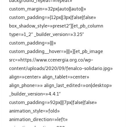
background_repeat=»repeat»
custom_margin=»32px|auto||auto||»
custom_padding=»|12px||3px|false|false»
box_shadow_style=»preset2″][et_pb_column
type=»1_2″ _builder_version=»3.25″
custom_padding=»|||»
custom_padding__hover=»|||»][et_pb_image
src=»https://www.ccenergia.org.co/wp-
content/uploads/2020/09/fenalco-solidario.jpg»
align=»center» align_tablet=»center»
align_phone=»» align_last_edited=»on|desktop»
_builder_version=»4.4.1″
custom_padding=»92px|||7px|false|false»
animation_style=»fold»
animation_direction=»left»