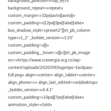
background_position=»top_left»
background_repeat=»repeat»
custom_margin=»32px|auto||auto||»
custom_padding=»|12px||3px|false|false»
box_shadow_style=»preset2″][et_pb_column
type=»1_2″ _builder_version=»3.25″
custom_padding=»|||»
custom_padding__hover=»|||»][et_pb_image
src=»https://www.ccenergia.org.co/wp-
content/uploads/2020/09/logotipo-facilpass-
full.png» align=»center» align_tablet=»center»
align_phone=»» align_last_edited=»on|desktop»
_builder_version=»4.4.1″
custom_padding=»10px|||7px|false|false»
animation_style=»fold»