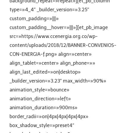
background_repeat=»repeat»][et_pb_column
type=»4_4″ _builder_version=»3.25″
custom_padding=»|||»
custom_padding__hover=»|||»][et_pb_image
src=»https://www.ccenergia.org.co/wp-
content/uploads/2018/12/BANNER-CONVENIOS-
CON-ENERGIA-f.png» align=»center»
align_tablet=»center» align_phone=»»
align_last_edited=»on|desktop»
_builder_version=»3.23″ max_width=»90%»
animation_style=»bounce»
animation_direction=»left»
animation_duration=»900ms»
border_radii=»on|4px|4px|4px|4px»
box_shadow_style=»preset4″