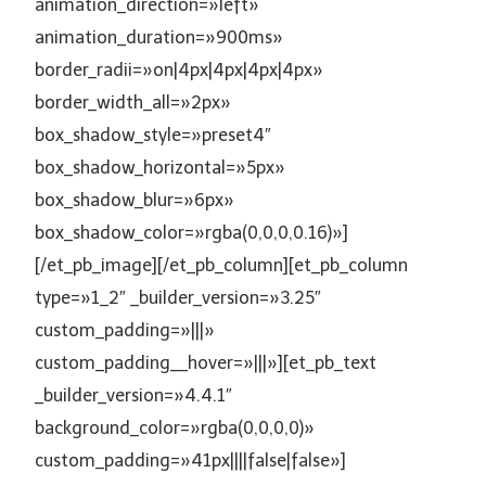
animation_direction=»left»
animation_duration=»900ms»
border_radii=»on|4px|4px|4px|4px»
border_width_all=»2px»
box_shadow_style=»preset4″
box_shadow_horizontal=»5px»
box_shadow_blur=»6px»
box_shadow_color=»rgba(0,0,0,0.16)»]
[/et_pb_image][/et_pb_column][et_pb_column
type=»1_2″ _builder_version=»3.25″
custom_padding=»|||»
custom_padding__hover=»|||»][et_pb_text
_builder_version=»4.4.1″
background_color=»rgba(0,0,0,0)»
custom_padding=»41px||||false|false»]