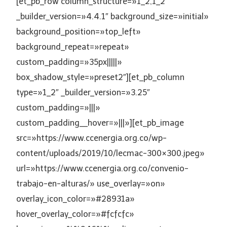
[et_pb_row column_structure=»1_2,1_2″
_builder_version=»4.4.1″ background_size=»initial»
background_position=»top_left»
background_repeat=»repeat»
custom_padding=»35px|||||»
box_shadow_style=»preset2″][et_pb_column
type=»1_2″ _builder_version=»3.25″
custom_padding=»|||»
custom_padding__hover=»|||»][et_pb_image
src=»https://www.ccenergia.org.co/wp-
content/uploads/2019/10/lecmac-300×300.jpeg»
url=»https://www.ccenergia.org.co/convenio-
trabajo-en-alturas/» use_overlay=»on»
overlay_icon_color=»#28931a»
hover_overlay_color=»#fcfcfc»