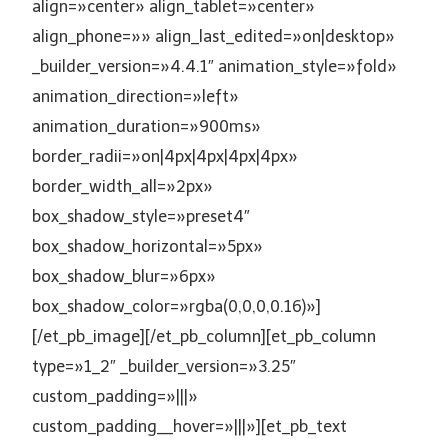
align=»center» align_tablet=»center»
align_phone=»» align_last_edited=»on|desktop»
_builder_version=»4.4.1″ animation_style=»fold»
animation_direction=»left»
animation_duration=»900ms»
border_radii=»on|4px|4px|4px|4px»
border_width_all=»2px»
box_shadow_style=»preset4″
box_shadow_horizontal=»5px»
box_shadow_blur=»6px»
box_shadow_color=»rgba(0,0,0,0.16)»]
[/et_pb_image][/et_pb_column][et_pb_column
type=»1_2″ _builder_version=»3.25″
custom_padding=»|||»
custom_padding__hover=»|||»][et_pb_text