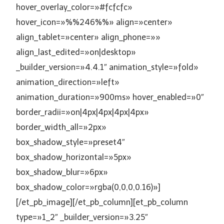
hover_overlay_color=»#fcfcfc»
hover_icon=»%%246%%» align=»center»
align_tablet=»center» align_phone=»»
align_last_edited=»on|desktop»
_builder_version=»4.4.1″ animation_style=»fold»
animation_direction=»left»
animation_duration=»900ms» hover_enabled=»0″
border_radii=»on|4px|4px|4px|4px»
border_width_all=»2px»
box_shadow_style=»preset4″
box_shadow_horizontal=»5px»
box_shadow_blur=»6px»
box_shadow_color=»rgba(0,0,0,0.16)»]
[/et_pb_image][/et_pb_column][et_pb_column
type=»1_2″ _builder_version=»3.25″