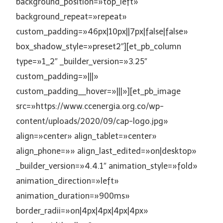
background_position=»top_left»
background_repeat=»repeat»
custom_padding=»46px|10px||7px|false|false»
box_shadow_style=»preset2″][et_pb_column
type=»1_2″ _builder_version=»3.25″
custom_padding=»|||»
custom_padding__hover=»|||»][et_pb_image
src=»https://www.ccenergia.org.co/wp-
content/uploads/2020/09/cap-logo.jpg»
align=»center» align_tablet=»center»
align_phone=»» align_last_edited=»on|desktop»
_builder_version=»4.4.1″ animation_style=»fold»
animation_direction=»left»
animation_duration=»900ms»
border_radii=»on|4px|4px|4px|4px»