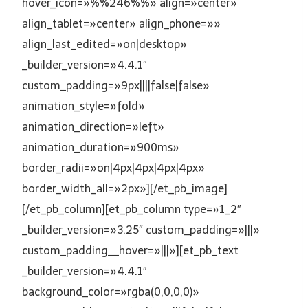
hover_icon=»%%246%%» align=»center»
align_tablet=»center» align_phone=»»
align_last_edited=»on|desktop»
_builder_version=»4.4.1″
custom_padding=»9px||||false|false»
animation_style=»fold»
animation_direction=»left»
animation_duration=»900ms»
border_radii=»on|4px|4px|4px|4px»
border_width_all=»2px»][/et_pb_image]
[/et_pb_column][et_pb_column type=»1_2″
_builder_version=»3.25″ custom_padding=»|||»
custom_padding__hover=»|||»][et_pb_text
_builder_version=»4.4.1″
background_color=»rgba(0,0,0,0)»