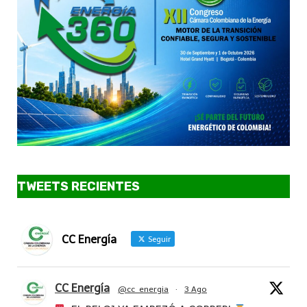
TWEETS RECIENTES
CC Energía
Seguir
CC Energía
@cc_energia
·
3 Ago