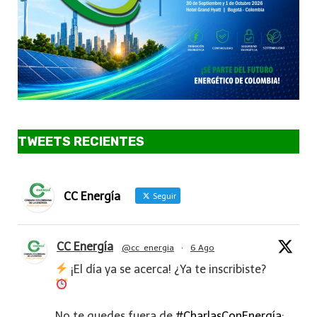
TWEETS RECIENTES
CC Energía
Seguir
CC Energía
@cc_energia
·
6 Ago
¡El día ya se acerca! ¿Ya te inscribiste?
No te quedes fuera de
#CharlasConEnergía
: