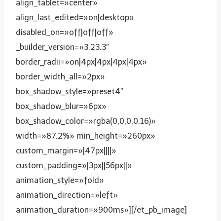
align_tablet=»center»
align_last_edited=»on|desktop»
disabled_on=»off|off|off»
_builder_version=»3.23.3″
border_radii=»on|4px|4px|4px|4px»
border_width_all=»2px»
box_shadow_style=»preset4″
box_shadow_blur=»6px»
box_shadow_color=»rgba(0,0,0,0.16)»
width=»87.2%» min_height=»260px»
custom_margin=»|47px||||»
custom_padding=»|3px||56px||»
animation_style=»fold»
animation_direction=»left»
animation_duration=»900ms»][/et_pb_image]