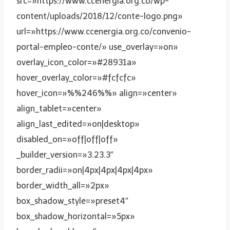
src=»https://www.ccenergia.org.co/wp-
content/uploads/2018/12/conte-logo.png»
url=»https://www.ccenergia.org.co/convenio-
portal-empleo-conte/» use_overlay=»on»
overlay_icon_color=»#28931a»
hover_overlay_color=»#fcfcfc»
hover_icon=»%%246%%» align=»center»
align_tablet=»center»
align_last_edited=»on|desktop»
disabled_on=»off|off|off»
_builder_version=»3.23.3″
border_radii=»on|4px|4px|4px|4px»
border_width_all=»2px»
box_shadow_style=»preset4″
box_shadow_horizontal=»5px»