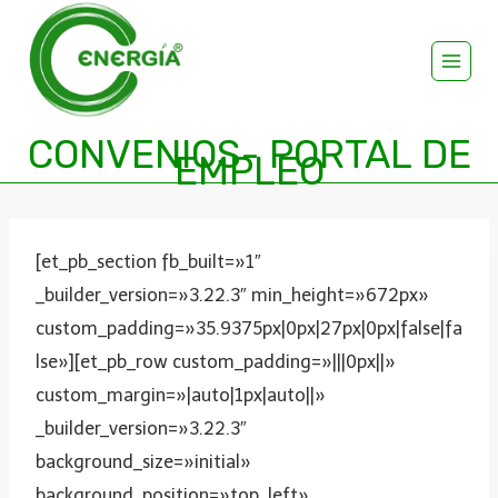
CONVENIOS- PORTAL DE
EMPLEO
[et_pb_section fb_built=»1″
_builder_version=»3.22.3″ min_height=»672px»
custom_padding=»35.9375px|0px|27px|0px|false|fa
lse»][et_pb_row custom_padding=»|||0px||»
custom_margin=»|auto|1px|auto||»
_builder_version=»3.22.3″
background_size=»initial»
background_position=»top_left»