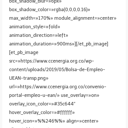
box_shadow_blur=»6px»
box_shadow_color=»rgba(0,0,0,0.16)»
max_width=»170%» module_alignment=»center»
animation_style=»fold»
animation_direction=»left»
animation_duration=»900ms»][/et_pb_image]
[et_pb_image
src=»https://www.ccenergia.org.co/wp-
content/uploads/2019/05/Bolsa-de-Empleo-
UEAN-transp.png»
url=»https://www.ccenergia.org.co/convenio-
portal-empleo-u-ean/» use_overlay=»on»
overlay_icon_color=»#35c644″
hover_overlay_color=»#ffffff»
hover_icon=»%%246%%» align=»center»