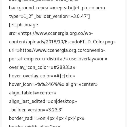
background_repeat=»repeat»][et_pb_column
type=»1_2″ _builder_version=»3.0.47″]
[et_pb_image
src=»https://www.ccenergia.org.co/wp-
content/uploads/2018/10/EscudoFTUD_Color.png»
url=»https://www.ccenergia.org.co/convenio-
portal-empleo-u-distrital/» use_overlay=»on»
overlay_icon_color=»#28931a»
hover_overlay_color=»#fcfcfc»
hover_icon=»%%246%%» align=»center»
align_tablet=»center»
align_last_edited=»on|desktop»
_builder_version=»3.23.3″
border_radii=»on|4px|4px|4px|4px»
border_width_all=»2px»