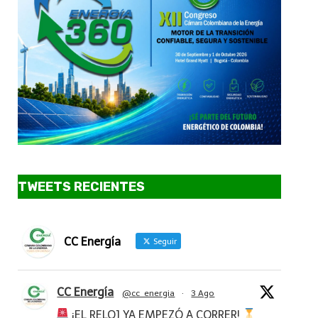
TWEETS RECIENTES
CC Energía
Seguir
CC Energía
@cc_energia
·
3 Ago
¡EL RELOJ YA EMPEZÓ A CORRER!