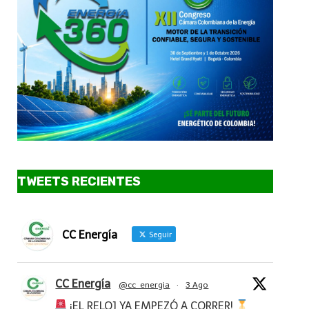
TWEETS RECIENTES
CC Energía
Seguir
CC Energía
@cc_energia
·
3 Ago
¡EL RELOJ YA EMPEZÓ A CORRER!