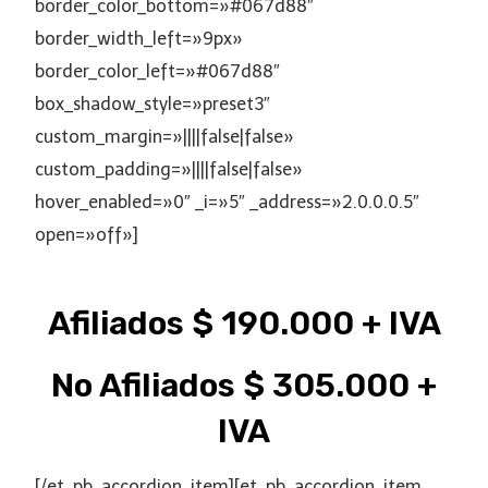
border_color_bottom=»#067d88″
border_width_left=»9px»
border_color_left=»#067d88″
box_shadow_style=»preset3″
custom_margin=»||||false|false»
custom_padding=»||||false|false»
hover_enabled=»0″ _i=»5″ _address=»2.0.0.0.5″
open=»off»]
Afiliados $ 190.000 + IVA
No Afiliados $ 305.000 +
IVA
[/et_pb_accordion_item][et_pb_accordion_item