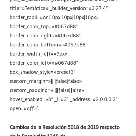
title=»Temática» _builder_version=»3.27.4″
border_radii=»on|10px|10px|10px|10px»
border_color_top=»#067d88″
border_color_right=»#067d88″
border_color_bottom=»#067d88″
border_width_left=»9px»
border_color_left=»#067d88″
box_shadow_style=»preset3″
custom_margin=»||||false|false»
custom_padding=»||||false|false»
hover_enabled=»0″ _i=»2″ _address=»2.0.0.0.2″
open=»off»]
Cambios de la Resolución 5018 de 2019 respecto