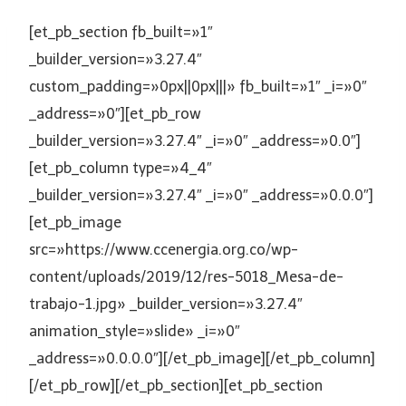
[et_pb_section fb_built=»1″
_builder_version=»3.27.4″
custom_padding=»0px||0px|||» fb_built=»1″ _i=»0″
_address=»0″][et_pb_row
_builder_version=»3.27.4″ _i=»0″ _address=»0.0″]
[et_pb_column type=»4_4″
_builder_version=»3.27.4″ _i=»0″ _address=»0.0.0″]
[et_pb_image
src=»https://www.ccenergia.org.co/wp-
content/uploads/2019/12/res-5018_Mesa-de-
trabajo-1.jpg» _builder_version=»3.27.4″
animation_style=»slide» _i=»0″
_address=»0.0.0.0″][/et_pb_image][/et_pb_column]
[/et_pb_row][/et_pb_section][et_pb_section