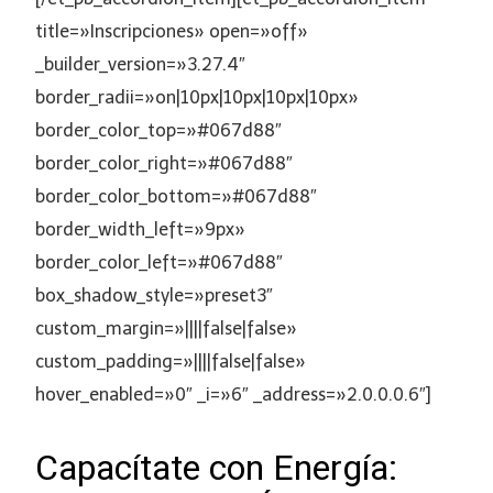
title=»Inscripciones» open=»off»
_builder_version=»3.27.4″
border_radii=»on|10px|10px|10px|10px»
border_color_top=»#067d88″
border_color_right=»#067d88″
border_color_bottom=»#067d88″
border_width_left=»9px»
border_color_left=»#067d88″
box_shadow_style=»preset3″
custom_margin=»||||false|false»
custom_padding=»||||false|false»
hover_enabled=»0″ _i=»6″ _address=»2.0.0.0.6″]