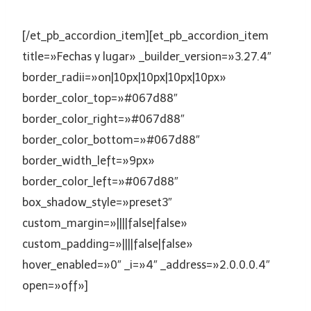
[/et_pb_accordion_item][et_pb_accordion_item
title=»Fechas y lugar» _builder_version=»3.27.4″
border_radii=»on|10px|10px|10px|10px»
border_color_top=»#067d88″
border_color_right=»#067d88″
border_color_bottom=»#067d88″
border_width_left=»9px»
border_color_left=»#067d88″
box_shadow_style=»preset3″
custom_margin=»||||false|false»
custom_padding=»||||false|false»
hover_enabled=»0″ _i=»4″ _address=»2.0.0.0.4″
open=»off»]