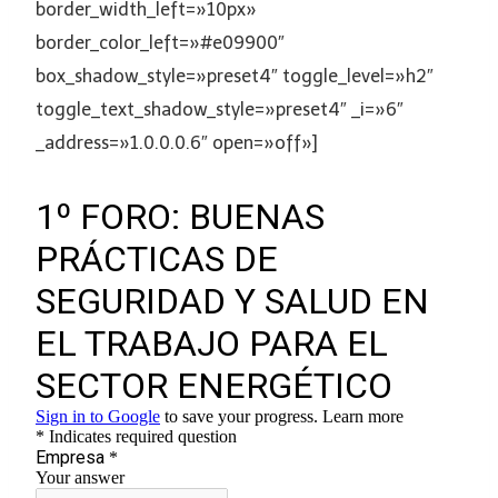
border_width_left=»10px»
border_color_left=»#e09900″
box_shadow_style=»preset4″ toggle_level=»h2″
toggle_text_shadow_style=»preset4″ _i=»6″
_address=»1.0.0.0.6″ open=»off»]