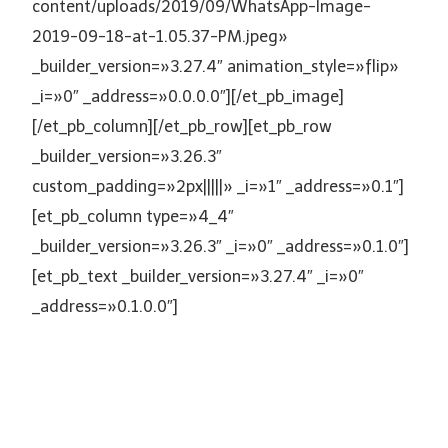
content/uploads/2019/09/WhatsApp-Image-
2019-09-18-at-1.05.37-PM.jpeg»
_builder_version=»3.27.4″ animation_style=»flip»
_i=»0″ _address=»0.0.0.0″][/et_pb_image]
[/et_pb_column][/et_pb_row][et_pb_row
_builder_version=»3.26.3″
custom_padding=»2px|||||» _i=»1″ _address=»0.1″]
[et_pb_column type=»4_4″
_builder_version=»3.26.3″ _i=»0″ _address=»0.1.0″]
[et_pb_text _builder_version=»3.27.4″ _i=»0″
_address=»0.1.0.0″]
Con el objetivo de conocer las buenas prácticas de
HSEQ en el sector energético para consolidar
sectorialmente los programas y proyectos que la