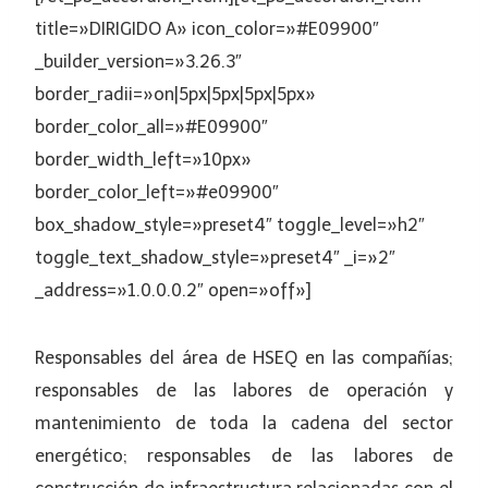
title=»DIRIGIDO A» icon_color=»#E09900″
_builder_version=»3.26.3″
border_radii=»on|5px|5px|5px|5px»
border_color_all=»#E09900″
border_width_left=»10px»
border_color_left=»#e09900″
box_shadow_style=»preset4″ toggle_level=»h2″
toggle_text_shadow_style=»preset4″ _i=»2″
_address=»1.0.0.0.2″ open=»off»]
Responsables del área de HSEQ en las compañías;
responsables de las labores de operación y
mantenimiento de toda la cadena del sector
energético; responsables de las labores de