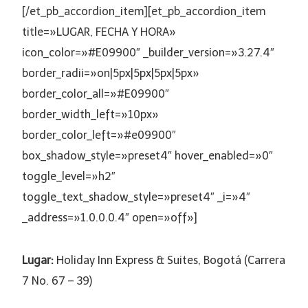
[/et_pb_accordion_item][et_pb_accordion_item
title=»LUGAR, FECHA Y HORA»
icon_color=»#E09900″ _builder_version=»3.27.4″
border_radii=»on|5px|5px|5px|5px»
border_color_all=»#E09900″
border_width_left=»10px»
border_color_left=»#e09900″
box_shadow_style=»preset4″ hover_enabled=»0″
toggle_level=»h2″
toggle_text_shadow_style=»preset4″ _i=»4″
_address=»1.0.0.0.4″ open=»off»]
Lugar:
Holiday Inn Express & Suites, Bogotá (Carrera
7 No. 67 – 39)