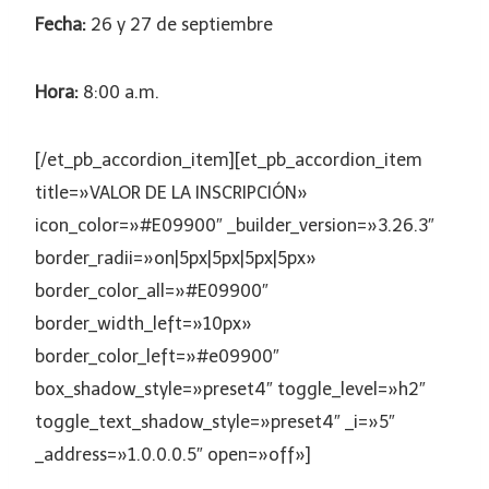
Fecha:
26 y 27 de septiembre
Hora:
8:00 a.m.
[/et_pb_accordion_item][et_pb_accordion_item
title=»VALOR DE LA INSCRIPCIÓN»
icon_color=»#E09900″ _builder_version=»3.26.3″
border_radii=»on|5px|5px|5px|5px»
border_color_all=»#E09900″
border_width_left=»10px»
border_color_left=»#e09900″
box_shadow_style=»preset4″ toggle_level=»h2″
toggle_text_shadow_style=»preset4″ _i=»5″
_address=»1.0.0.0.5″ open=»off»]