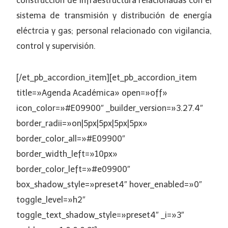
construcción de infraestructura relacionadas con el
sistema de transmisión y distribución de energía
eléctrcia y gas; personal relacionado con vigilancia,
control y supervisión.
[/et_pb_accordion_item][et_pb_accordion_item
title=»Agenda Académica» open=»off»
icon_color=»#E09900″ _builder_version=»3.27.4″
border_radii=»on|5px|5px|5px|5px»
border_color_all=»#E09900″
border_width_left=»10px»
border_color_left=»#e09900″
box_shadow_style=»preset4″ hover_enabled=»0″
toggle_level=»h2″
toggle_text_shadow_style=»preset4″ _i=»3″