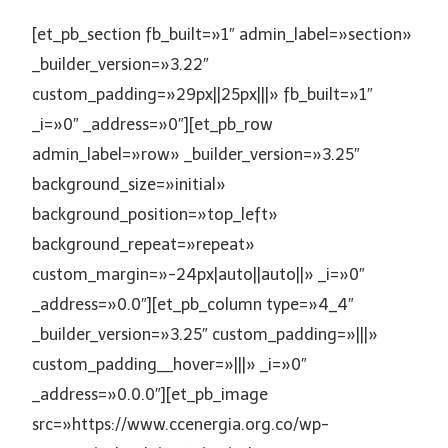
[et_pb_section fb_built=»1″ admin_label=»section»
_builder_version=»3.22″
custom_padding=»29px||25px|||» fb_built=»1″
_i=»0″ _address=»0″][et_pb_row
admin_label=»row» _builder_version=»3.25″
background_size=»initial»
background_position=»top_left»
background_repeat=»repeat»
custom_margin=»-24px|auto||auto||» _i=»0″
_address=»0.0″][et_pb_column type=»4_4″
_builder_version=»3.25″ custom_padding=»|||»
custom_padding__hover=»|||» _i=»0″
_address=»0.0.0″][et_pb_image
src=»https://www.ccenergia.org.co/wp-