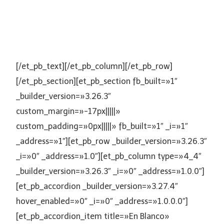
política pública de HSEQ promueve y brindar a los
asistentes el conocimiento sobre la actualidad
normativa y tecnológica en estas temáticas.
[/et_pb_text][/et_pb_column][/et_pb_row]
[/et_pb_section][et_pb_section fb_built=»1″
_builder_version=»3.26.3″
custom_margin=»-17px|||||»
custom_padding=»0px|||||» fb_built=»1″ _i=»1″
_address=»1″][et_pb_row _builder_version=»3.26.3″
_i=»0″ _address=»1.0″][et_pb_column type=»4_4″
_builder_version=»3.26.3″ _i=»0″ _address=»1.0.0″]
[et_pb_accordion _builder_version=»3.27.4″
hover_enabled=»0″ _i=»0″ _address=»1.0.0.0″]
[et_pb_accordion_item title=»En Blanco»