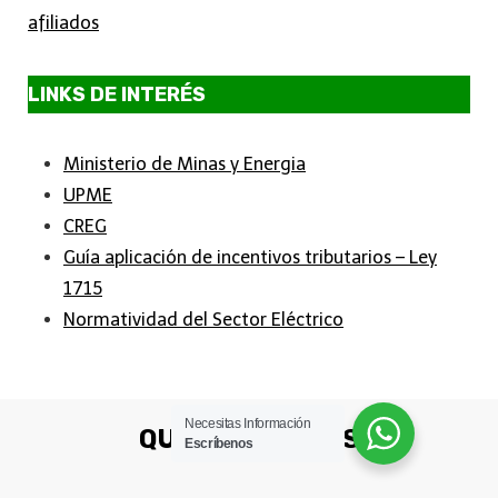
afiliados
LINKS DE INTERÉS
Ministerio de Minas y Energia
UPME
CREG
Guía aplicación de incentivos tributarios – Ley
1715
Normatividad del Sector Eléctrico
Necesitas Información
QUIÉNES SOMOS
Escríbenos