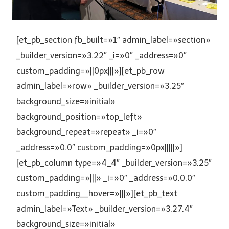
[et_pb_section fb_built=»1″ admin_label=»section»
_builder_version=»3.22″ _i=»0″ _address=»0″
custom_padding=»||0px|||»][et_pb_row
admin_label=»row» _builder_version=»3.25″
background_size=»initial»
background_position=»top_left»
background_repeat=»repeat» _i=»0″
_address=»0.0″ custom_padding=»0px|||||»]
[et_pb_column type=»4_4″ _builder_version=»3.25″
custom_padding=»|||» _i=»0″ _address=»0.0.0″
custom_padding__hover=»|||»][et_pb_text
admin_label=»Text» _builder_version=»3.27.4″
background_size=»initial»