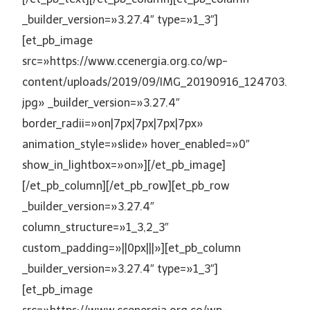
_builder_version=»3.27.4″ type=»1_3″]
[et_pb_image
src=»https://www.ccenergia.org.co/wp-
content/uploads/2019/09/IMG_20190916_124703.
jpg» _builder_version=»3.27.4″
border_radii=»on|7px|7px|7px|7px»
animation_style=»slide» hover_enabled=»0″
show_in_lightbox=»on»][/et_pb_image]
[/et_pb_column][/et_pb_row][et_pb_row
_builder_version=»3.27.4″
column_structure=»1_3,2_3″
custom_padding=»||0px|||»][et_pb_column
_builder_version=»3.27.4″ type=»1_3″]
[et_pb_image