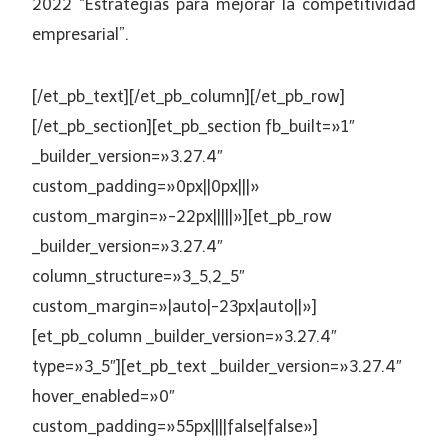
2022 “Estrategias para mejorar la competitividad
empresarial”.
[/et_pb_text][/et_pb_column][/et_pb_row]
[/et_pb_section][et_pb_section fb_built=»1″
_builder_version=»3.27.4″
custom_padding=»0px||0px|||»
custom_margin=»-22px|||||»][et_pb_row
_builder_version=»3.27.4″
column_structure=»3_5,2_5″
custom_margin=»|auto|-23px|auto||»]
[et_pb_column _builder_version=»3.27.4″
type=»3_5″][et_pb_text _builder_version=»3.27.4″
hover_enabled=»0″
custom_padding=»55px||||false|false»]