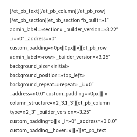
[/et_pb_text][/et_pb_column][/et_pb_row]
[/et_pb_section][et_pb_section fb_built=»1″
admin_label=»section» _builder_version=»3.22″
_i=»0″ _address=»0″
custom_padding=»0px||0px|||»][et_pb_row
admin_label=»row» _builder_version=»3.25″
background_size=»initial»
background_position=»top_left»
background_repeat=»repeat» _i=»0″
_address=»0.0″ custom_padding=»0px|||||»
column_structure=»2_3,1_3″][et_pb_column
type=»2_3″ _builder_version=»3.25″
custom_padding=»|||» _i=»0″ _address=»0.0.0″
custom_padding__hover=»|||»][et_pb_text