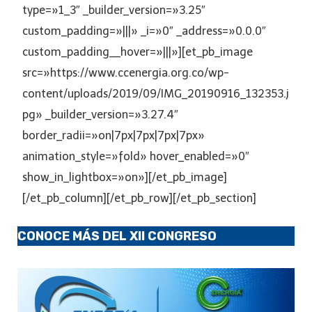
type=»1_3″ _builder_version=»3.25″
custom_padding=»|||» _i=»0″ _address=»0.0.0″
custom_padding__hover=»|||»][et_pb_image
src=»https://www.ccenergia.org.co/wp-
content/uploads/2019/09/IMG_20190916_132353.j
pg» _builder_version=»3.27.4″
border_radii=»on|7px|7px|7px|7px»
animation_style=»fold» hover_enabled=»0″
show_in_lightbox=»on»][/et_pb_image]
[/et_pb_column][/et_pb_row][/et_pb_section]
CONOCE MÁS DEL XII CONGRESO