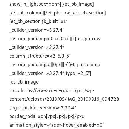
show_in_lightbox=»on»][/et_pb_image]
[/et_pb_column][/et_pb_row][/et_pb_section]
[et_pb_section fb_built=»1″
_builder_version=»3.27.4″
custom_padding=»0px||0px|||»][et_pb_row
_builder_version=»3.27.4″
column_structure=»2_5,3_5″
custom_padding=»||0px|||»][et_pb_column
_builder_version=»3.27.4″ type=»2_5″]
[et_pb_image
src=»https://www.ccenergia.org.co/wp-
content/uploads/2019/09/IMG_20190916_094728
.jpg» _builder_version=»3.27.4″
border_radii=»on|7px|7px|7px|7px»
animation_style=»fade» hover_enabled=»0″