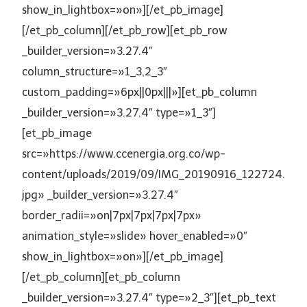
show_in_lightbox=»on»][/et_pb_image]
[/et_pb_column][/et_pb_row][et_pb_row
_builder_version=»3.27.4″
column_structure=»1_3,2_3″
custom_padding=»6px||0px|||»][et_pb_column
_builder_version=»3.27.4″ type=»1_3″]
[et_pb_image
src=»https://www.ccenergia.org.co/wp-
content/uploads/2019/09/IMG_20190916_122724.
jpg» _builder_version=»3.27.4″
border_radii=»on|7px|7px|7px|7px»
animation_style=»slide» hover_enabled=»0″
show_in_lightbox=»on»][/et_pb_image]
[/et_pb_column][et_pb_column
_builder_version=»3.27.4″ type=»2_3″][et_pb_text