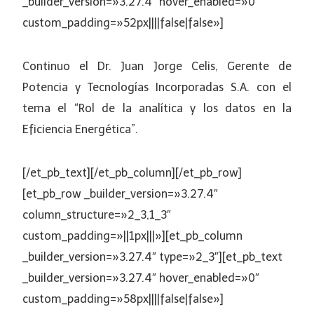
_builder_version=»3.27.4″ hover_enabled=»0″
custom_padding=»52px||||false|false»]
Continuo el Dr. Juan Jorge Celis, Gerente de
Potencia y Tecnologías Incorporadas S.A. con el
tema el “Rol de la analítica y los datos en la
Eficiencia Energética”.
[/et_pb_text][/et_pb_column][/et_pb_row]
[et_pb_row _builder_version=»3.27.4″
column_structure=»2_3,1_3″
custom_padding=»||1px|||»][et_pb_column
_builder_version=»3.27.4″ type=»2_3″][et_pb_text
_builder_version=»3.27.4″ hover_enabled=»0″
custom_padding=»58px||||false|false»]