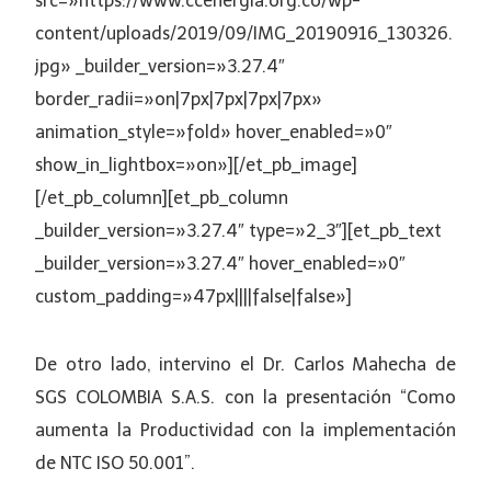
src=»https://www.ccenergia.org.co/wp-
content/uploads/2019/09/IMG_20190916_130326.
jpg» _builder_version=»3.27.4″
border_radii=»on|7px|7px|7px|7px»
animation_style=»fold» hover_enabled=»0″
show_in_lightbox=»on»][/et_pb_image]
[/et_pb_column][et_pb_column
_builder_version=»3.27.4″ type=»2_3″][et_pb_text
_builder_version=»3.27.4″ hover_enabled=»0″
custom_padding=»47px||||false|false»]
De otro lado, intervino el Dr. Carlos Mahecha de
SGS COLOMBIA S.A.S. con la presentación “Como
aumenta la Productividad con la implementación
de NTC ISO 50.001”.