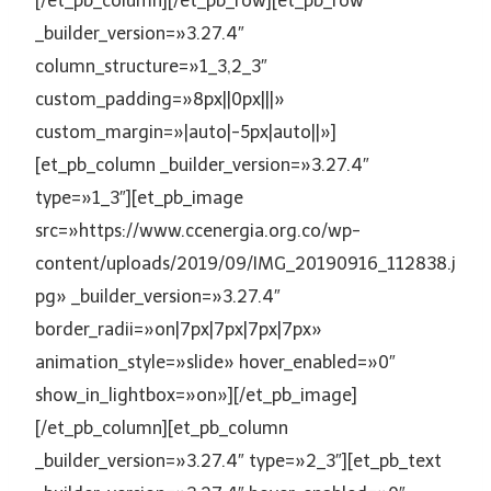
[/et_pb_column][/et_pb_row][et_pb_row
_builder_version=»3.27.4″
column_structure=»1_3,2_3″
custom_padding=»8px||0px|||»
custom_margin=»|auto|-5px|auto||»]
[et_pb_column _builder_version=»3.27.4″
type=»1_3″][et_pb_image
src=»https://www.ccenergia.org.co/wp-
content/uploads/2019/09/IMG_20190916_112838.j
pg» _builder_version=»3.27.4″
border_radii=»on|7px|7px|7px|7px»
animation_style=»slide» hover_enabled=»0″
show_in_lightbox=»on»][/et_pb_image]
[/et_pb_column][et_pb_column
_builder_version=»3.27.4″ type=»2_3″][et_pb_text