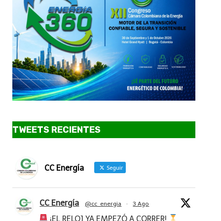
TWEETS RECIENTES
CC Energía
Seguir
CC Energía
@cc_energia
·
3 Ago
¡EL RELOJ YA EMPEZÓ A CORRER!