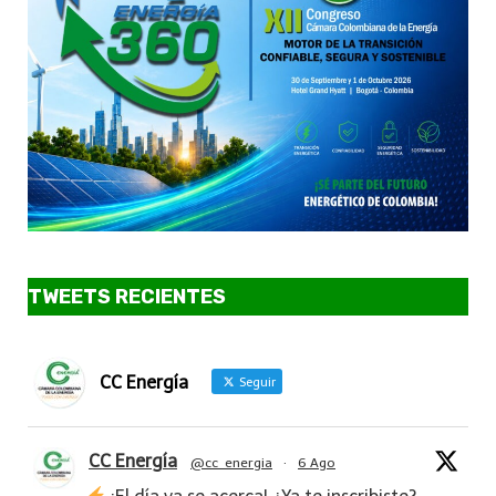
TWEETS RECIENTES
CC Energía
Seguir
CC Energía
@cc_energia
·
6 Ago