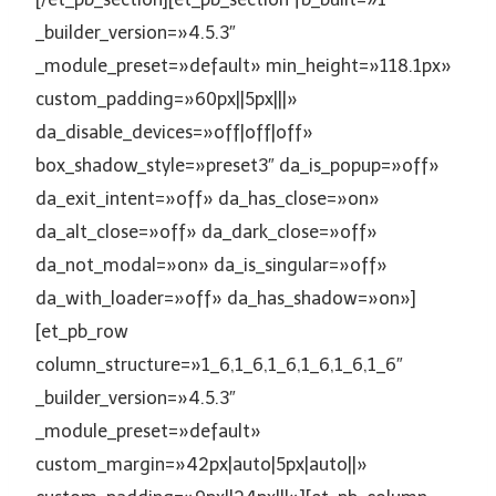
_builder_version=»4.5.3″
_module_preset=»default» min_height=»118.1px»
custom_padding=»60px||5px|||»
da_disable_devices=»off|off|off»
box_shadow_style=»preset3″ da_is_popup=»off»
da_exit_intent=»off» da_has_close=»on»
da_alt_close=»off» da_dark_close=»off»
da_not_modal=»on» da_is_singular=»off»
da_with_loader=»off» da_has_shadow=»on»]
[et_pb_row
column_structure=»1_6,1_6,1_6,1_6,1_6,1_6″
_builder_version=»4.5.3″
_module_preset=»default»
custom_margin=»42px|auto|5px|auto||»