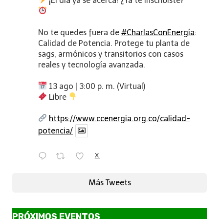
¡El día ya se acerca! ¿Ya te inscribiste?
No te quedes fuera de
#CharlasConEnergía
:
Calidad de Potencia. Protege tu planta de
sags, armónicos y transitorios con casos
reales y tecnología avanzada.
13 ago | 3:00 p. m. (Virtual)
Libre
https://www.ccenergia.org.co/calidad-
potencia/
X
Más Tweets
PRÓXIMOS EVENTOS