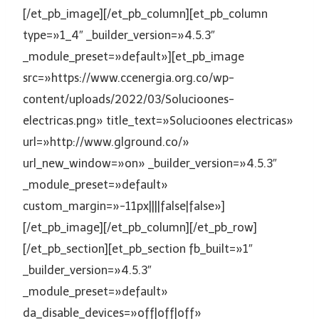
[/et_pb_image][/et_pb_column][et_pb_column
type=»1_4″ _builder_version=»4.5.3″
_module_preset=»default»][et_pb_image
src=»https://www.ccenergia.org.co/wp-
content/uploads/2022/03/Solucioones-
electricas.png» title_text=»Solucioones electricas»
url=»http://www.glground.co/»
url_new_window=»on» _builder_version=»4.5.3″
_module_preset=»default»
custom_margin=»-11px||||false|false»]
[/et_pb_image][/et_pb_column][/et_pb_row]
[/et_pb_section][et_pb_section fb_built=»1″
_builder_version=»4.5.3″
_module_preset=»default»
da_disable_devices=»off|off|off»