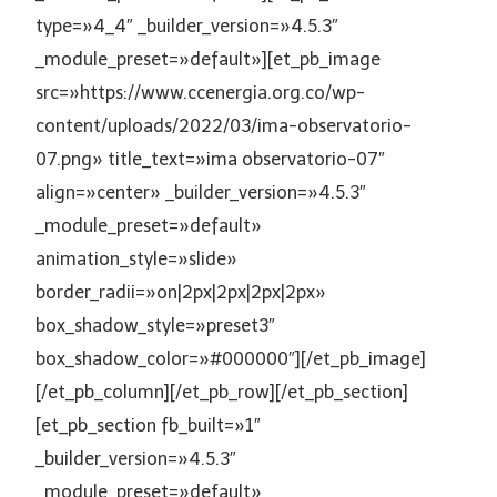
type=»4_4″ _builder_version=»4.5.3″
_module_preset=»default»][et_pb_image
src=»https://www.ccenergia.org.co/wp-
content/uploads/2022/03/ima-observatorio-
07.png» title_text=»ima observatorio-07″
align=»center» _builder_version=»4.5.3″
_module_preset=»default»
animation_style=»slide»
border_radii=»on|2px|2px|2px|2px»
box_shadow_style=»preset3″
box_shadow_color=»#000000″][/et_pb_image]
[/et_pb_column][/et_pb_row][/et_pb_section]
[et_pb_section fb_built=»1″
_builder_version=»4.5.3″
_module_preset=»default»