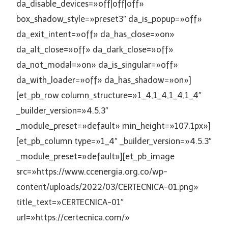
da_disable_devices=»off|off|off»
box_shadow_style=»preset3″ da_is_popup=»off»
da_exit_intent=»off» da_has_close=»on»
da_alt_close=»off» da_dark_close=»off»
da_not_modal=»on» da_is_singular=»off»
da_with_loader=»off» da_has_shadow=»on»]
[et_pb_row column_structure=»1_4,1_4,1_4,1_4″
_builder_version=»4.5.3″
_module_preset=»default» min_height=»107.1px»]
[et_pb_column type=»1_4″ _builder_version=»4.5.3″
_module_preset=»default»][et_pb_image
src=»https://www.ccenergia.org.co/wp-
content/uploads/2022/03/CERTECNICA-01.png»
title_text=»CERTECNICA-01″
url=»https://certecnica.com/»