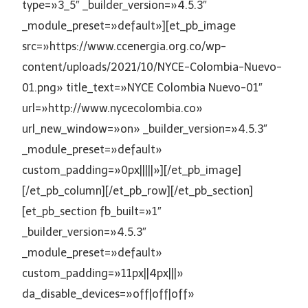
type=»3_5″ _builder_version=»4.5.3″
_module_preset=»default»][et_pb_image
src=»https://www.ccenergia.org.co/wp-
content/uploads/2021/10/NYCE-Colombia-Nuevo-
01.png» title_text=»NYCE Colombia Nuevo-01″
url=»http://www.nycecolombia.co»
url_new_window=»on» _builder_version=»4.5.3″
_module_preset=»default»
custom_padding=»0px|||||»][/et_pb_image]
[/et_pb_column][/et_pb_row][/et_pb_section]
[et_pb_section fb_built=»1″
_builder_version=»4.5.3″
_module_preset=»default»
custom_padding=»11px||4px|||»
da_disable_devices=»off|off|off»