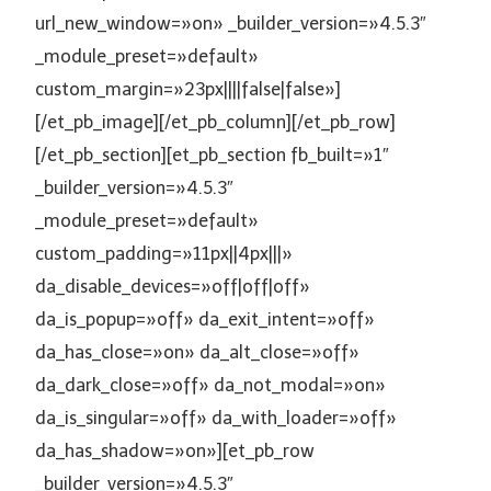
url_new_window=»on» _builder_version=»4.5.3″
_module_preset=»default»
custom_margin=»23px||||false|false»]
[/et_pb_image][/et_pb_column][/et_pb_row]
[/et_pb_section][et_pb_section fb_built=»1″
_builder_version=»4.5.3″
_module_preset=»default»
custom_padding=»11px||4px|||»
da_disable_devices=»off|off|off»
da_is_popup=»off» da_exit_intent=»off»
da_has_close=»on» da_alt_close=»off»
da_dark_close=»off» da_not_modal=»on»
da_is_singular=»off» da_with_loader=»off»
da_has_shadow=»on»][et_pb_row
_builder_version=»4.5.3″