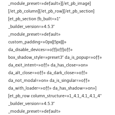
_module_preset=»default»][/et_pb_image]
[/et_pb_column][/et_pb_row][/et_pb_section]
[et_pb_section fb_built=»1″
_builder_version=»4.5.3″
_module_preset=»default»
custom_padding=»0px||5px|||»
da_disable_devices=»off|off|off»
box_shadow_style=»preset3″ da_is_popup=»off»
da_exit_intent=»off» da_has_close=»on»
da_alt_close=»off» da_dark_close=»off»
da_not_modal=»on» da_is_singular=»off»
da_with_loader=»off» da_has_shadow=»on»]
[et_pb_row column_structure=»1_4,1_4,1_4,1_4″
_builder_version=»4.5.3″
_module_preset=»default»