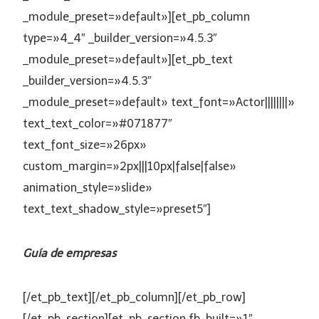
_module_preset=»default»][et_pb_column
type=»4_4″ _builder_version=»4.5.3″
_module_preset=»default»][et_pb_text
_builder_version=»4.5.3″
_module_preset=»default» text_font=»Actor||||||||»
text_text_color=»#071877″
text_font_size=»26px»
custom_margin=»2px|||10px|false|false»
animation_style=»slide»
text_text_shadow_style=»preset5″]
Guía de empresas
[/et_pb_text][/et_pb_column][/et_pb_row]
[/et_pb_section][et_pb_section fb_built=»1″