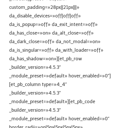
custom_padding=»28px||21px|||»
da_disable_devices=»off|off|off»
da_is_popup=»off» da_exit_intent=»off»
da_has_close=»on» da_alt_close=»off»
da_dark_close=»off» da_not_modal=»on»
da_is_singular=»off» da_with_loader=»off»
da_has_shadow=»on»][et_pb_row
_builder_version=»4.5.3″
_module_preset=»default» hover_enabled=»0″]
[et_pb_column type=»4_4″
_builder_version=»4.5.3″
_module_preset=»default»][et_pb_code
_builder_version=»4.5.3″
_module_preset=»default» hover_enabled=»0″
border_radii=»on|5px|5px|5px|5px»