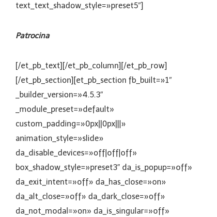
text_text_shadow_style=»preset5″]
Patrocina
[/et_pb_text][/et_pb_column][/et_pb_row]
[/et_pb_section][et_pb_section fb_built=»1″
_builder_version=»4.5.3″
_module_preset=»default»
custom_padding=»0px||0px|||»
animation_style=»slide»
da_disable_devices=»off|off|off»
box_shadow_style=»preset3″ da_is_popup=»off»
da_exit_intent=»off» da_has_close=»on»
da_alt_close=»off» da_dark_close=»off»
da_not_modal=»on» da_is_singular=»off»