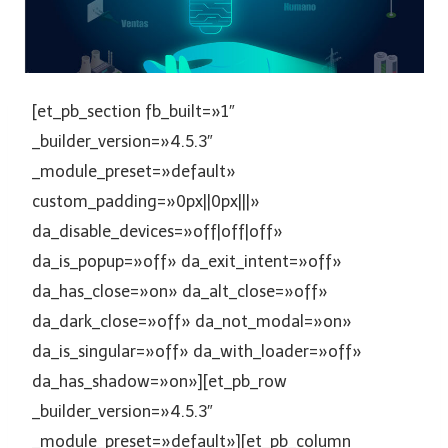
[et_pb_section fb_built=»1″
_builder_version=»4.5.3″
_module_preset=»default»
custom_padding=»0px||0px|||»
da_disable_devices=»off|off|off»
da_is_popup=»off» da_exit_intent=»off»
da_has_close=»on» da_alt_close=»off»
da_dark_close=»off» da_not_modal=»on»
da_is_singular=»off» da_with_loader=»off»
da_has_shadow=»on»][et_pb_row
_builder_version=»4.5.3″
_module_preset=»default»][et_pb_column