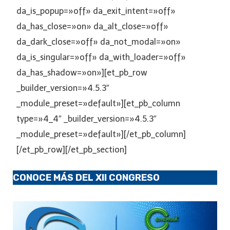
da_is_popup=»off» da_exit_intent=»off»
da_has_close=»on» da_alt_close=»off»
da_dark_close=»off» da_not_modal=»on»
da_is_singular=»off» da_with_loader=»off»
da_has_shadow=»on»][et_pb_row
_builder_version=»4.5.3″
_module_preset=»default»][et_pb_column
type=»4_4″ _builder_version=»4.5.3″
_module_preset=»default»][/et_pb_column]
[/et_pb_row][/et_pb_section]
CONOCE MÁS DEL XII CONGRESO