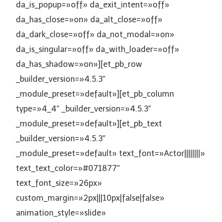
da_is_popup=»off» da_exit_intent=»off»
da_has_close=»on» da_alt_close=»off»
da_dark_close=»off» da_not_modal=»on»
da_is_singular=»off» da_with_loader=»off»
da_has_shadow=»on»][et_pb_row
_builder_version=»4.5.3″
_module_preset=»default»][et_pb_column
type=»4_4″ _builder_version=»4.5.3″
_module_preset=»default»][et_pb_text
_builder_version=»4.5.3″
_module_preset=»default» text_font=»Actor||||||||»
text_text_color=»#071877″
text_font_size=»26px»
custom_margin=»2px|||10px|false|false»
animation_style=»slide»