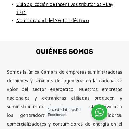
Guía aplicación de incentivos tributarios – Ley
1715
Normatividad del Sector Eléctrico
QUIÉNES SOMOS
Somos la única Cámara de empresas suministradoras
de bienes y servicios de ingeniería en la cadena de
valor del sector energético. Nuestras empresas
nacionales y extranjeras afiliadas producen y
suministran materiales eléctricos y prestan servicios a
Necesitas Información
los generadores, transmisores, distribuidores,
Escríbenos
comercializadores y consumidores de energía en el