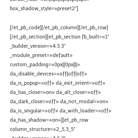
box_shadow_style=»preset2″]
[/et_pb_code][/et_pb_column][/et_pb_row]
[/et_pb_section][et_pb_section fb_built=»1″
_builder_version=»4.5.3″
_module_preset=»default»
custom_padding=»0px||0px|||»
da_disable_devices=»off|off|off»
da_is_popup=»off» da_exit_intent=»off»
da_has_close=»on» da_alt_close=»off»
da_dark_close=»off» da_not_modal=»on»
da_is_singular=»off» da_with_loader=»off»
da_has_shadow=»on»][et_pb_row
column_structure=»2_5,3_5″