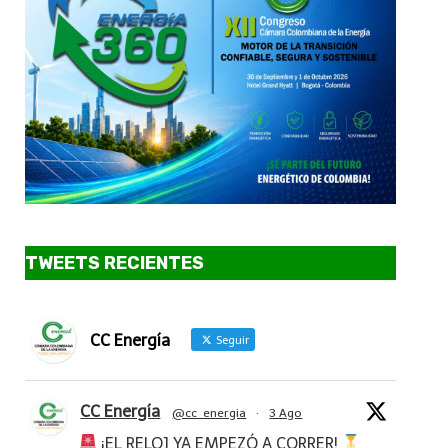
TWEETS RECIENTES
CC Energía
Seguir
CC Energía
@cc_energia
·
3 Ago
¡EL RELOJ YA EMPEZÓ A CORRER!