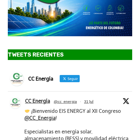
TWEETS RECIENTES
CC Energía
Seguir
CC Energía
@cc_energia
·
31 Jul
¡Bienvenido EIS ENERGY al XII Congreso
@CC_Energia
!
Especialistas en energía solar,
almacenamiento (BESS) y movilidad eléctrica.