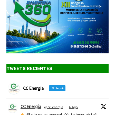
TWEETS RECIENTES
CC Energía
Seguir
CC Energía
@cc_energia
·
6 Ago
¡El día ya se acerca! ¿Ya te inscribiste?