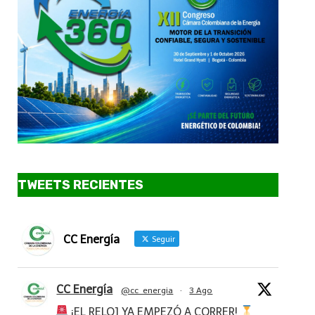
TWEETS RECIENTES
CC Energía
Seguir
CC Energía
@cc_energia
·
3 Ago
¡EL RELOJ YA EMPEZÓ A CORRER!