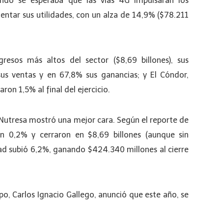
ando se esperaba que las vías 4G impulsaran los
ntar sus utilidades, con un alza de 14,9% ($78.211
esos más altos del sector ($8,69 billones), sus
us ventas y en 67,8% sus ganancias; y El Cóndor,
ron 1,5% al final del ejercicio.
 Nutresa mostró una mejor cara. Según el reporte de
ron 0,2% y cerraron en $8,69 billones (aunque sin
dad subió 6,2%, ganando $424.340 millones al cierre
po, Carlos Ignacio Gallego, anunció que este año, se