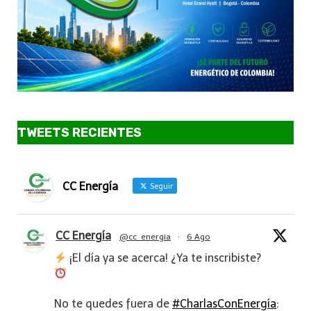
TWEETS RECIENTES
CC Energía
Seguir
CC Energía
@cc_energia
·
6 Ago
¡El día ya se acerca! ¿Ya te inscribiste?
No te quedes fuera de
#CharlasConEnergía
: