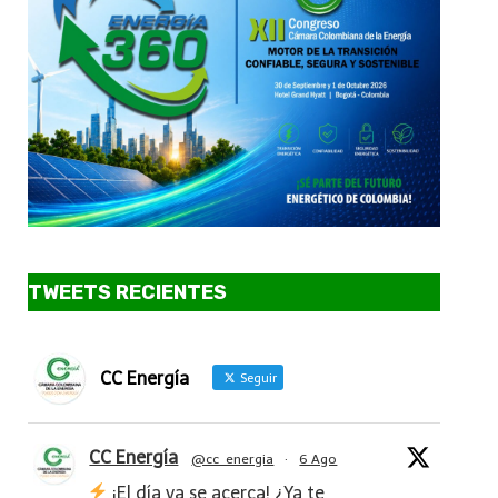
TWEETS RECIENTES
CC Energía
Seguir
CC Energía
@cc_energia
·
6 Ago
¡El día ya se acerca! ¿Ya te