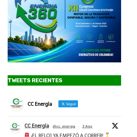
TWEETS RECIENTES
CC Energía
Seguir
CC Energía
@cc_energia
·
3 Ago
¡EL RELOJ YA EMPEZÓ A CORRER!