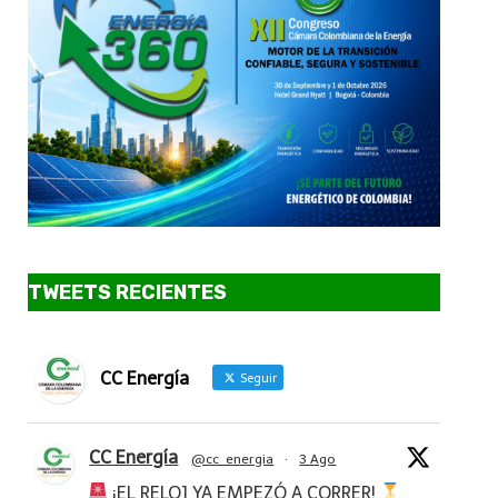
TWEETS RECIENTES
CC Energía
Seguir
CC Energía
@cc_energia
·
3 Ago
¡EL RELOJ YA EMPEZÓ A CORRER!