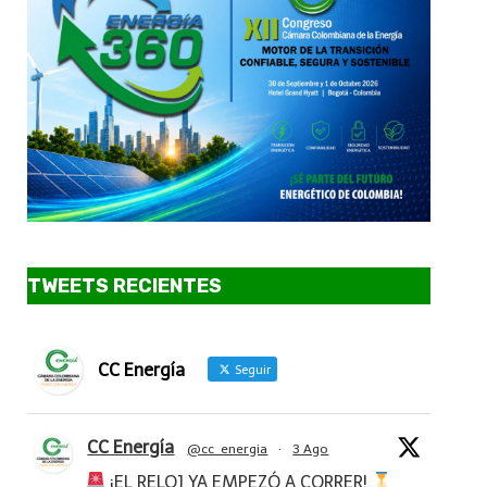
TWEETS RECIENTES
CC Energía
Seguir
CC Energía
@cc_energia
·
3 Ago
¡EL RELOJ YA EMPEZÓ A CORRER!